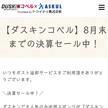
S
k
i
p
【ダスキンコペル】8月末
t
o
までの決算セール中！
c
o
n
t
e
いつもポスト返却サービスをご利用頂きありがと
n
うございます。
t
＼決算セール中！／
ダスキンで大人気の台所用スポンジが【ダスキン