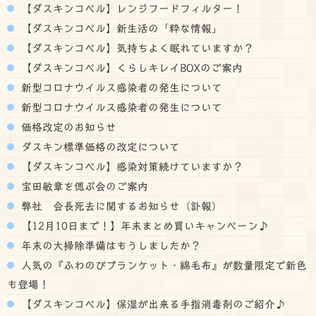
【ダスキンコペル】レンジフードフィルター！
【ダスキンコペル】新生活の「粋な情報」
【ダスキンコペル】気持ちよく眠れていますか？
【ダスキンコペル】くらしキレイBOXのご案内
新型コロナウイルス感染者の発生について
新型コロナウイルス感染者の発生について
価格改定のお知らせ
ダスキン標準価格の改定について
【ダスキンコペル】感染対策続けていますか？
宝田敏章を偲ぶ会のご案内
弊社 会長死去に関するお知らせ（訃報）
【12月10日まで！】年末まとめ買いキャンペーン♪
年末の大掃除準備はもうしましたか？
人気の『ふわのびブランケット・綿毛布』が数量限定で新色
も登場！
【ダスキンコペル】保湿が出来る手指消毒剤のご紹介♪