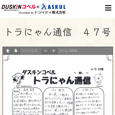
S
k
i
p
トラにゃん通信 ４７号
t
o
c
ページ
1
/
2
ズーム
100%
o
n
t
e
n
t