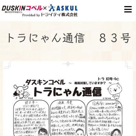
S
k
i
p
トラにゃん通信 ８３号
t
o
c
o
n
t
e
n
t