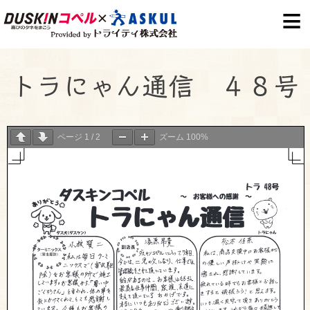
S
k
i
p
トラにゃん通信 ４８号
t
o
c
ページ
1
/
2
ズーム
100%
o
n
t
e
n
t