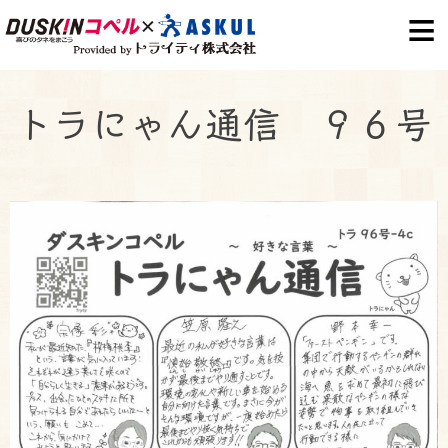
S
k
i
p
トラにゃん通信 ９６号
t
o
c
o
n
t
e
n
t