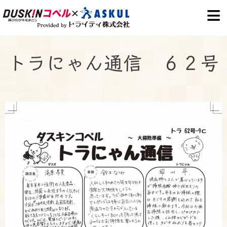
S
k
i
p
トラにゃん通信 ６２号
t
o
c
o
n
t
e
n
t