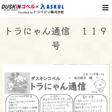
S
k
i
p
トラにゃん通信 １１９
t
o
号
c
o
n
t
e
n
t